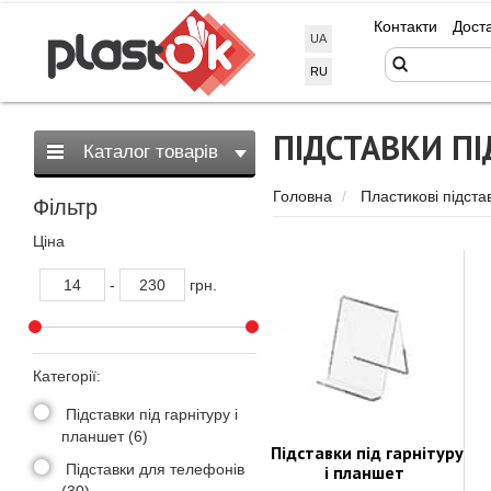
Контакти
Дост
UA
RU
ПІДСТАВКИ П
Каталог товарів
Головна
Пластикові підста
Фільтр
Ціна
-
грн.
Категорії:
Підставки під гарнітуру і
планшет (6)
Підставки під гарнітуру
Підставки для телефонів
і планшет