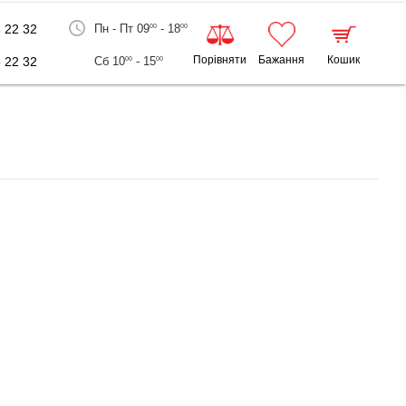
 22 32
Пн - Пт 09
- 18
00
00
Порівняти
Бажання
Кошик
 22 32
Сб 10
- 15
00
00