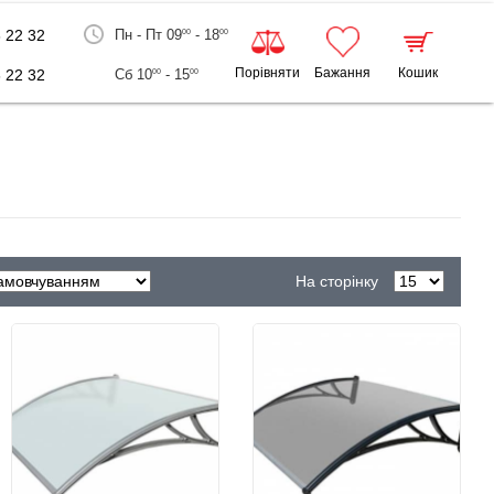
 22 32
Пн - Пт 09
- 18
00
00
Порівняти
Бажання
Кошик
 22 32
Сб 10
- 15
00
00
На сторінку