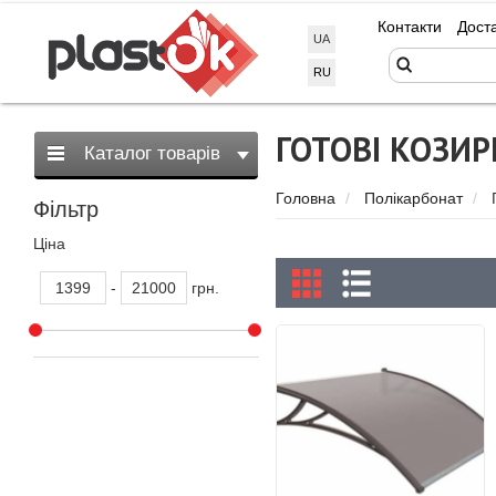
Контакти
Дост
UA
RU
ГОТОВІ КОЗИР
Каталог товарів
Головна
Полікарбонат
Фільтр
Ціна
-
грн.