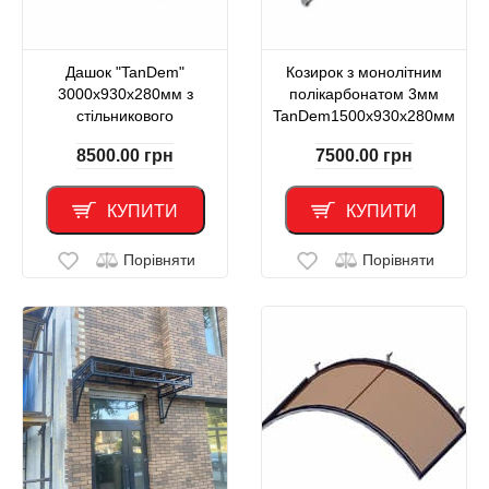
Дашок "TanDem"
Козирок з монолітним
3000х930х280мм з
полікарбонатом 3мм
стільникового
TanDem1500х930х280мм
полікарбонату 4мм
8500.00
грн
7500.00
грн
КУПИТИ
КУПИТИ
Порівняти
Порівняти