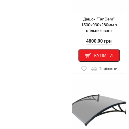
Дашок "TanDem"
1500х930х280мм з
стільникового
полікарбонату 4мм
4800.00
грн
КУПИТИ
Порівняти