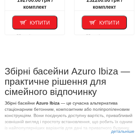
192700.00
грн
/
232200.00
грн
/
комплект
комплект
КУПИТИ
КУПИТИ
Порівняти
Порівняти
Збірні басейни Azuro Ibiza —
практичне рішення для
сімейного відпочинку
Збірні басейни
Azuro Ibiza
— це сучасна альтернатива
стаціонарним бетонним, композитним або поліпропіленовим
конструкціям. Вони поєднують доступну вартість, привабливий
зовнішній вигляд і простоту встановлення, що робить їх одним
із найпопулярніших варіантів для дачі та приватного будинку.
детальніше