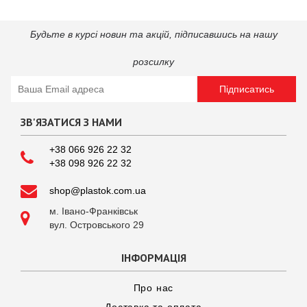
Особливості та монтаж
Басейни Azuro Ibiza встановлюються з частковим або повним
Будьте в курсі новин та акцій, підпиcавшись на нашу
заглибленням у ґрунт, завдяки чому виглядають як стаціонарні.
Монтаж не потребує складної техніки або спеціальних навичок
розсилку
і виконується у короткі терміни.
Підписатись
Переваги збірних басейнів
ЗВ'ЯЗАТИСЯ З НАМИ
міцна конструкція зі сталевого листа;
антикорозійний захист і довговічність;
+38 066 926 22 32
привабливий дизайн із ефектом мозаїки;
+38 098 926 22 32
доступна ціна;
широкий вибір форм і розмірів;
shop@plastok.com.ua
швидке встановлення;
м. Івано-Франківськ

тривалий термін служби.
вул. Островського 29
Матеріали та конструкція
ІНФОРМАЦІЯ
Каркас виготовлений із оцинкованої сталі з додатковим
захисним покриттям. Стійки виконані з алюмінію, що
Про нас
забезпечує надійність конструкції. Внутрішня чаша встелена