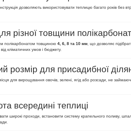
онструкція дозволяють використовувати теплицю багато років без втр
для різної товщини полікарбона
овим полікарбонатом товщиною
4, 6, 8 та 10 мм
, що дозволяє підібра
від кліматичних умов і бюджету.
й розмір для присадибної діля
місця для вирощування овочів, зелені, ягід або розсади, не займаю
ота всередині теплиці
увати широкі проходи, встановити систему крапельного поливу, шпа
ади.