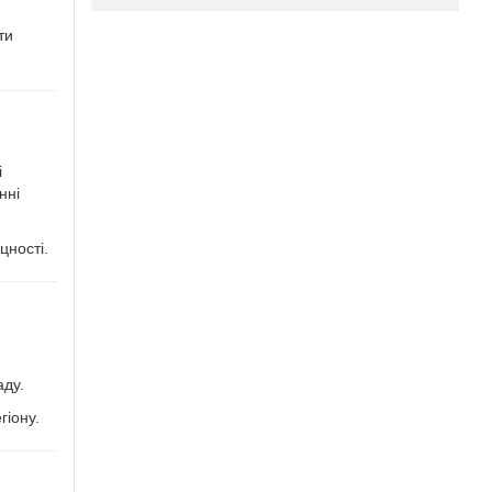
ти
і
нні
цності.
аду.
гіону.