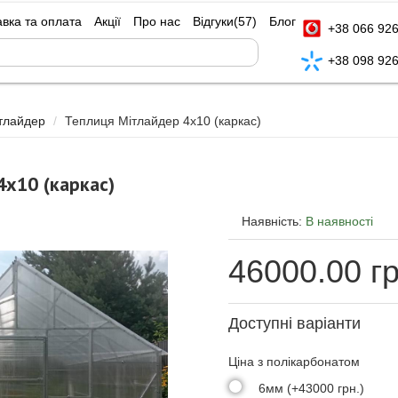
авка та оплата
Акції
Про нас
Відгуки
(57)
Блог
+38 066 926
+38 098 926
тлайдер
Теплиця Мітлайдер 4х10 (каркас)
4х10 (каркас)
Наявність:
В наявності
46000.00
г
Доступні варіанти
Ціна з полікарбонатом
6мм (+43000 грн.)