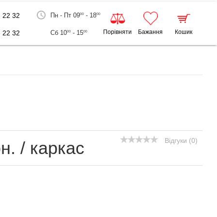
 22 32
Пн - Пт 09
- 18
00
00
Порівняти
Бажання
Кошик
 22 32
Сб 10
- 15
00
00
Відгуки (0)
рн.
/ каркас