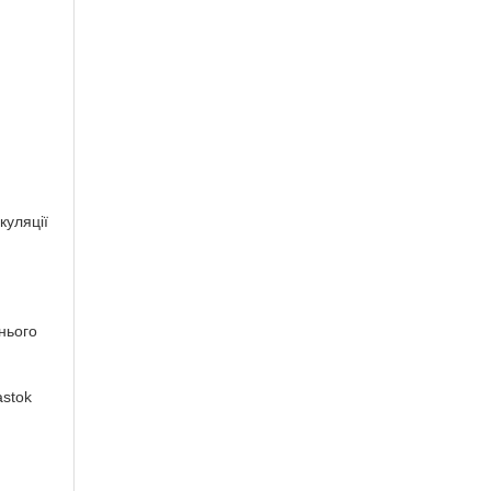
куляції
нього
astok