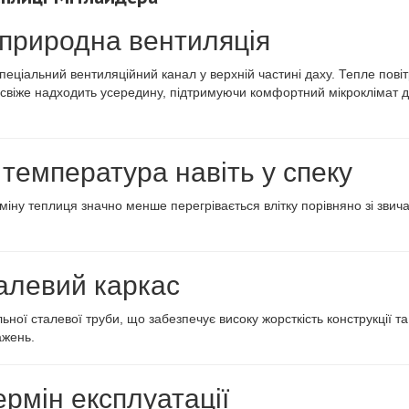
 природна вентиляція
пеціальний вентиляційний канал у верхній частині даху. Тепле пові
 свіже надходить усередину, підтримуючи комфортний мікроклімат 
температура навіть у спеку
міну теплиця значно менше перегрівається влітку порівняно зі зви
алевий каркас
ьної сталевої труби, що забезпечує високу жорсткість конструкції та
ажень.
ермін експлуатації