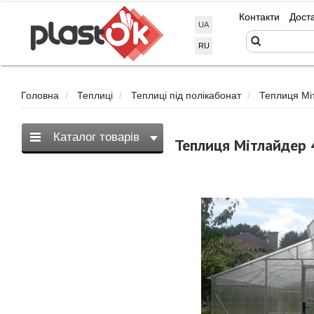
Контакти
Дост
UA
RU
Головна
Теплиці
Теплиці під полікабонат
Теплиця Мі
Каталог товарів
Теплиця Мітлайдер 