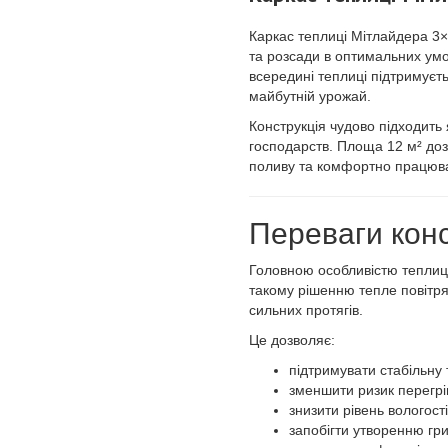
Каркас теплиці Мітлайдера 3×4
та розсади в оптимальних умо
всередині теплиці підтримуєт
майбутній урожай.
Конструкція чудово підходить
господарств. Площа 12 м² доз
поливу та комфортно працюва
Переваги конс
Головною особливістю теплиці
такому рішенню тепле повітря
сильних протягів.
Це дозволяє:
підтримувати стабільну
зменшити ризик перегрі
знизити рівень вологості
запобігти утворенню гр