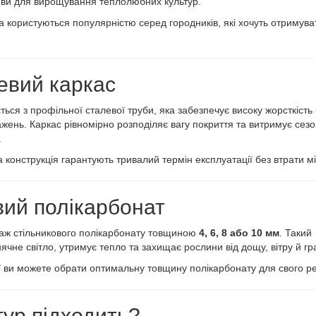
ови для вирощування теплолюбних культур.
 користуються популярністю серед городників, які хочуть отримува
евий каркас
ться з профільної сталевої труби, яка забезпечує високу жорсткість 
жень. Каркас рівномірно розподіляє вагу покриття та витримує сезо
.
 конструкція гарантують тривалий термін експлуатації без втрати мі
вий полікарбонат
аж стільникового полікарбонату товщиною
4, 6, 8 або 10 мм
. Такий
чне світло, утримує тепло та захищає рослини від дощу, вітру й гр
ї ви можете обрати оптимальну товщину полікарбонату для свого ре
тур підходить?