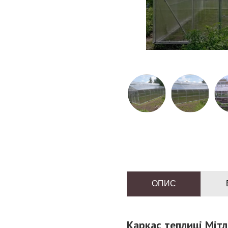
ОПИС
Каркас теплиці Міт