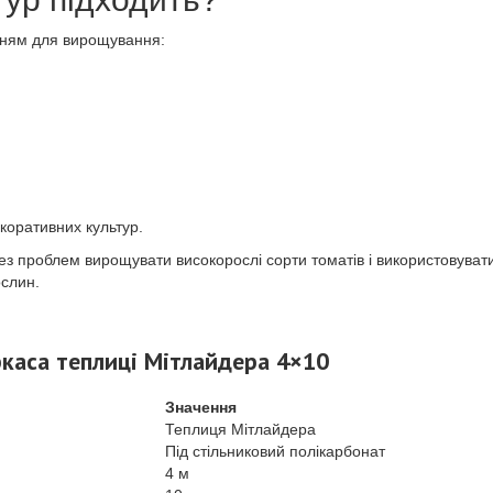
нням для вирощування:
коративних культур.
без проблем вирощувати високорослі сорти томатів і використовуват
ослин.
каса теплиці Мітлайдера 4×10
Значення
Теплиця Мітлайдера
Під стільниковий полікарбонат
4 м