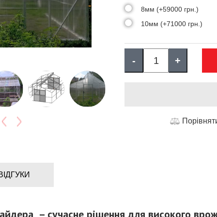
8мм (+59000 грн.)
10мм (+71000 грн.)
-
+
Порівнят
ВІДГУКИ
лайдера – сучасне рішення для високого вро