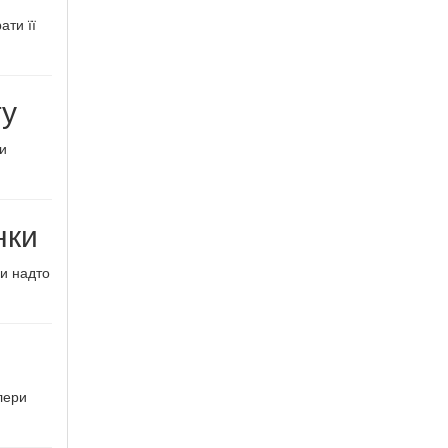
ати її
ту
ти
нки
чи надто
лери