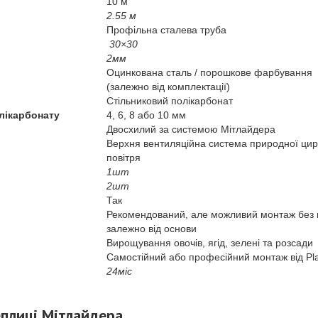
10 м
2.55 м
Профільна сталева труба
30×30
2мм
Оцинкована сталь / порошкове фарбування
(залежно від комплектації)
Стільниковий полікарбонат
лікарбонату
4, 6, 8 або 10 мм
Двосхилий за системою Мітлайдера
Верхня вентиляційна система природної цир
повітря
1шт
2шт
Так
Рекомендований, але можливий монтаж без 
залежно від основи
Вирощування овочів, ягід, зелені та розсади
Самостійний або професійний монтаж від Pl
24міс
еплиці Мітлайдера