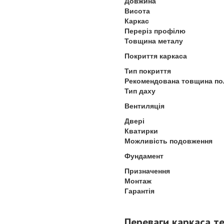
Довжина
Висота
Каркас
Переріз профілю
Товщина металу
Покриття каркаса
Тип покриття
Рекомендована товщина по
Тип даху
Вентиляція
Двері
Кватирки
Можливість подовження
Фундамент
Призначення
Монтаж
Гарантія
Переваги каркаса т