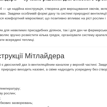
 — це надійна конструкція, створена для вирощування овочів, зелен
вах. Завдяки особливій формі даху та системі природної вентиляції
ься комфортний мікроклімат, що позитивно впливає на ріст рослин і
 як для невеликих присадибних ділянок, так і для дач чи фермерськ
воляє зручно розмістити кілька грядок, організувати систему крапел
ти всередині теплиці.
трукції Мітлайдера
 є двосхилий дах із вентиляційним каналом у верхній частині. Завд
 природно виходить назовні, а свіже надходить усередину без ство
 температуру;
ву рослин;
;
ибкових захворювань;