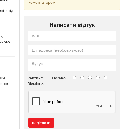
коментатором!
і, ягід
Написати відгук
их
ьного
яки
Рейтинг:
Погано
рення
Відмінно
надіслати