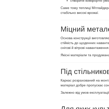
створити комфортні ум
Саме тому теплиці Мітлайдера
стабільно високі врожаї.
Міцний метал
Основа конструкції виготовляє
стійкість до щоденних наванта
снігові й вітрові навантаження
Якісні матеріали та продумана
Під стільнико
Каркас розрахований на монт
матеріал добре пропускає соня
Залежно від умов експлуатаці
Для яких куль