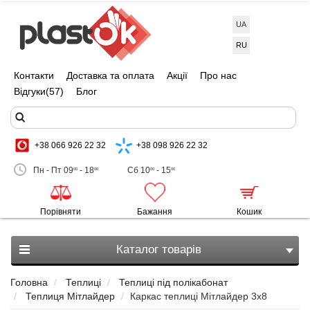
UA
RU
Контакти
Доставка та оплата
Акції
Про нас
Відгуки
(57)
Блог
+38 066 926 22 32
+38 098 926 22 32
Пн - Пт 09
- 18
Сб 10
- 15
00
00
00
00
Порівняти
Бажання
Кошик
Каталог товарів
Головна
Теплиці
Теплиці під полікабонат
Теплиця Мітлайдер
Каркас теплиці Мітлайдер 3х8