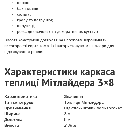
перцю;
баклажанів;
салату;
кропу та петрушки;
полуниці;
розсади овочевих та декоративних культур.
Висота конструкції дозволяє без проблем вирощувати
високорослі сорти томатів і використовувати шпалери для
підв'язування рослин.
Характеристики каркаса
теплиці Мітлайдера 3×8
Характеристика
Значення
Тип конструкції
Теплиця Мітлайдера
Призначення
Під стільниковий полікарбонат
Ширина
3 м
Довжина
8 м
Висота
2.35 м