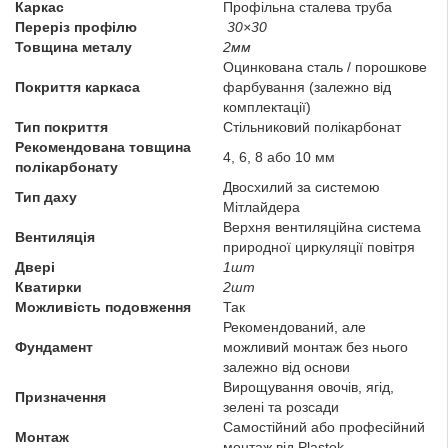
Каркас
Профільна сталева труба
Переріз профілю
30×30
Товщина металу
2мм
Оцинкована сталь / порошкове
Покриття каркаса
фарбування (залежно від
комплектації)
Тип покриття
Стільниковий полікарбонат
Рекомендована товщина
4, 6, 8 або 10 мм
полікарбонату
Двосхилий за системою
Тип даху
Мітлайдера
Верхня вентиляційна система
Вентиляція
природної циркуляції повітря
Двері
1шт
Кватирки
2шт
Можливість подовження
Так
Рекомендований, але
Фундамент
можливий монтаж без нього
залежно від основи
Вирощування овочів, ягід,
Призначення
зелені та розсади
Самостійний або професійний
Монтаж
монтаж від Plastok