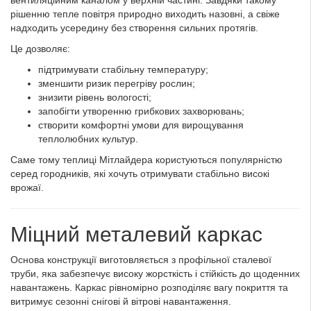
вентиляційним каналом у верхній частині. Завдяки такому
рішенню тепле повітря природно виходить назовні, а свіже
надходить усередину без створення сильних протягів.
Це дозволяє:
підтримувати стабільну температуру;
зменшити ризик перегріву рослин;
знизити рівень вологості;
запобігти утворенню грибкових захворювань;
створити комфортні умови для вирощування
теплолюбних культур.
Саме тому теплиці Мітлайдера користуються популярністю
серед городників, які хочуть отримувати стабільно високі
врожаї.
Міцний металевий каркас
Основа конструкції виготовляється з профільної сталевої
труби, яка забезпечує високу жорсткість і стійкість до щоденних
навантажень. Каркас рівномірно розподіляє вагу покриття та
витримує сезонні снігові й вітрові навантаження.