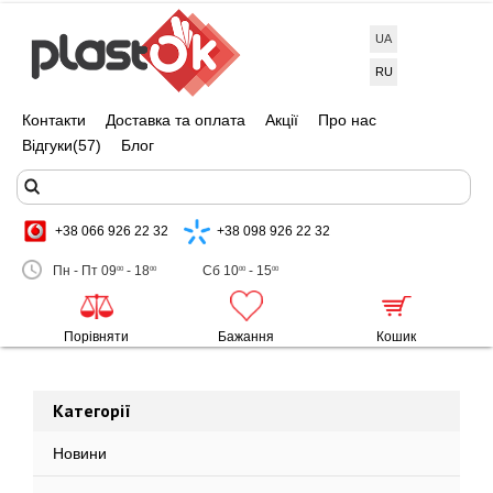
UA
RU
Контакти
Доставка та оплата
Акції
Про нас
Відгуки
(57)
Блог
+38 066 926 22 32
+38 098 926 22 32
Пн - Пт 09
- 18
Сб 10
- 15
00
00
00
00
Порівняти
Бажання
Кошик
Категорії
Новини